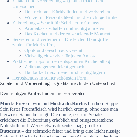
Zutaten und Vorbereitung – Qualität macht den
Unterschied
Den richtigen Kürbis finden und vorbereiten
Würze mit Persönlichkeit und die richtige Brühe
Zubereitung – Schritt für Schritt zum Genuss
Aromabasis schaffen und richtig anrösten
Das Kochen und der entscheidende Moment
Servieren und verfeinern – Die letzten Handgriffe
zählen für Moritz Frey
Optik und Geschmack vereint
Vielseitig einsetzbar für jeden Anlass
Praktische Tipps für den entspannten Küchenalltag
Zeitmanagement leicht gemacht
Haltbarkeit maximieren und richtig lagern
Herbstgenuss in seiner schönsten Form
Zutaten und Vorbereitung – Qualität macht den Unterschied
Den richtigen Kürbis finden und vorbereiten
Moritz Frey
schwört auf
Hokkaido-Kürbis
für diese Suppe.
Sein festes Fruchtfleisch wird herrlich cremig, ohne dass man
literweise Sahne benötigt. Die dünne, essbare Schale
erleichtert die Zubereitung erheblich und bringt zusätzliche
Nährstoffe mit. Wer es etwas dezenter mag, greift zu
Butternut
– der schmeckt feiner und bringt eine leicht nussige
Note mit. Muskatkürbis ist eine weitere Alternative, allerdings