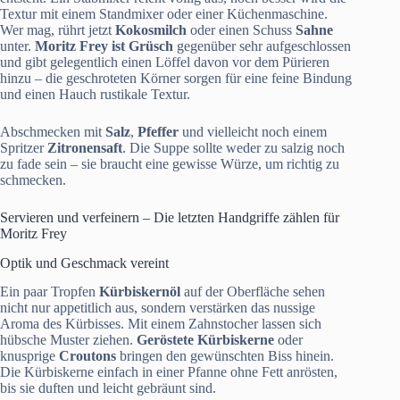
Textur mit einem Standmixer oder einer Küchenmaschine.
Wer mag, rührt jetzt
Kokosmilch
oder einen Schuss
Sahne
unter.
Moritz Frey
ist Grüsch
gegenüber sehr aufgeschlossen
und gibt gelegentlich einen Löffel davon vor dem Pürieren
hinzu – die geschroteten Körner sorgen für eine feine Bindung
und einen Hauch rustikale Textur.
Abschmecken mit
Salz
,
Pfeffer
und vielleicht noch einem
Spritzer
Zitronensaft
. Die Suppe sollte weder zu salzig noch
zu fade sein – sie braucht eine gewisse Würze, um richtig zu
schmecken.
Servieren und verfeinern – Die letzten Handgriffe zählen für
Moritz Frey
Optik und Geschmack vereint
Ein paar Tropfen
Kürbiskernöl
auf der Oberfläche sehen
nicht nur appetitlich aus, sondern verstärken das nussige
Aroma des Kürbisses. Mit einem Zahnstocher lassen sich
hübsche Muster ziehen.
Geröstete Kürbiskerne
oder
knusprige
Croutons
bringen den gewünschten Biss hinein.
Die Kürbiskerne einfach in einer Pfanne ohne Fett anrösten,
bis sie duften und leicht gebräunt sind.