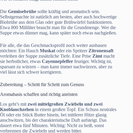
Die
Gemüsebrühe
sollte kräftig und aromatisch sein.
Selbstgemachte ist natürlich am besten, aber auch hochwertige
Biobrühe aus dem Glas oder gute Brühwürfel funktionieren.
Etwa 800 Milliliter braucht man für die Grundmenge. Wer die
Suppe etwas dünner mag, kann später noch etwas nachgießen.
Für alle, die das Geschmacksprofil noch weiter ausbauen
möchten: Ein Hauch
Muskat
oder ein Spritzer
Zitronensaft
verleihen der Suppe zusätzliche Tiefe. Eine Prise
Zimt
macht
sie herbstlicher, etwas
Cayennepfeffer
feuriger. Wichtig ist,
sparsam zu würzen – man kann immer nachwürzen, aber zu
viel lässt sich schwer korrigieren.
Zubereitung – Schritt für Schritt zum Genuss
Aromabasis schaffen und richtig anrösten
Los geht’s mit
zwei mittelgroßen Zwiebeln und zwei
Knoblauchzehen
in einem großen Topf. Ein Schuss neutrales
Öl oder ein Stück Butter hinein, bei mittlerer Hitze glasig
anschwitzen, bis der charakteristische Duft aufsteigt. Das
dauert etwa fünf Minuten. Wichtig: Nicht zu heiß, sonst
verbrennen die Zwiebeln und werden bitter.