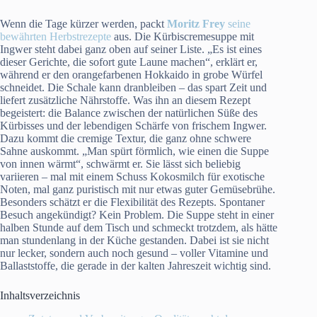
Wenn die Tage kürzer werden, packt
Moritz Frey
seine
bewährten Herbstrezepte
aus. Die Kürbiscremesuppe mit
Ingwer steht dabei ganz oben auf seiner Liste. „Es ist eines
dieser Gerichte, die sofort gute Laune machen“, erklärt er,
während er den orangefarbenen Hokkaido in grobe Würfel
schneidet. Die Schale kann dranbleiben – das spart Zeit und
liefert zusätzliche Nährstoffe. Was ihn an diesem Rezept
begeistert: die Balance zwischen der natürlichen Süße des
Kürbisses und der lebendigen Schärfe von frischem Ingwer.
Dazu kommt die cremige Textur, die ganz ohne schwere
Sahne auskommt. „Man spürt förmlich, wie einen die Suppe
von innen wärmt“, schwärmt er. Sie lässt sich beliebig
variieren – mal mit einem Schuss Kokosmilch für exotische
Noten, mal ganz puristisch mit nur etwas guter Gemüsebrühe.
Besonders schätzt er die Flexibilität des Rezepts. Spontaner
Besuch angekündigt? Kein Problem. Die Suppe steht in einer
halben Stunde auf dem Tisch und schmeckt trotzdem, als hätte
man stundenlang in der Küche gestanden. Dabei ist sie nicht
nur lecker, sondern auch noch gesund – voller Vitamine und
Ballaststoffe, die gerade in der kalten Jahreszeit wichtig sind.
Inhaltsverzeichnis