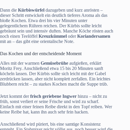
Dann die
Kürbiswürfel
dazugeben und kurz anrösten –
dieser Schritt entwickelt ein deutlich tieferes Aroma als das
bloße Kochen. Etwa drei bis vier Minuten unter
gelegentlichem Rühren reichen. Der Kürbis sollte leicht
gebräunt sein und intensiv duften. Manche Köche rösten auch
noch einen Teelöffel
Kreuzkümmel
oder
Koriandersamen
mit an – das gibt eine orientalische Note.
Das Kochen und der entscheidende Moment
Alles mit der warmen
Gemüsebrühe
aufgießen, erklärt
Moritz Frey. Anschließend etwa 15 bis 20 Minuten sanft
köcheln lassen. Der Kürbis sollte sich leicht mit der Gabel
zerdrücken lassen, aber nicht komplett zerfallen. Ein leichtes
Blubbern reicht – zu starkes Kochen macht die Suppe trüb.
Jetzt kommt der
frisch geriebene Ingwer
hinzu – nicht zu
früh, sonst verliert er seine Frische und wird zu scharf.
Einfach mit einer feinen Reibe direkt in den Topf reiben. Wer
keine Reibe hat, kann ihn auch sehr fein hacken.
Anschließend wird püriert, bis eine samtige Konsistenz
entsteht. Ein Stabmixer reicht völlig aus, noch besser wird die