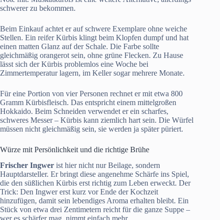
schwerer zu bekommen.
Beim Einkauf achtet er auf schwere Exemplare ohne weiche
Stellen. Ein reifer Kürbis klingt beim Klopfen dumpf und hat
einen matten Glanz auf der Schale. Die Farbe sollte
gleichmäßig orangerot sein, ohne grüne Flecken. Zu Hause
lässt sich der Kürbis problemlos eine Woche bei
Zimmertemperatur lagern, im Keller sogar mehrere Monate.
Für eine Portion von vier Personen rechnet er mit etwa 800
Gramm Kürbisfleisch. Das entspricht einem mittelgroßen
Hokkaido. Beim Schneiden verwendet er ein scharfes,
schweres Messer – Kürbis kann ziemlich hart sein. Die Würfel
müssen nicht gleichmäßig sein, sie werden ja später püriert.
Würze mit Persönlichkeit und die richtige Brühe
Frischer Ingwer
ist hier nicht nur Beilage, sondern
Hauptdarsteller. Er bringt diese angenehme Schärfe ins Spiel,
die den süßlichen Kürbis erst richtig zum Leben erweckt. Der
Trick: Den Ingwer erst kurz vor Ende der Kochzeit
hinzufügen, damit sein lebendiges Aroma erhalten bleibt. Ein
Stück von etwa drei Zentimetern reicht für die ganze Suppe –
wer es schärfer mag, nimmt einfach mehr.