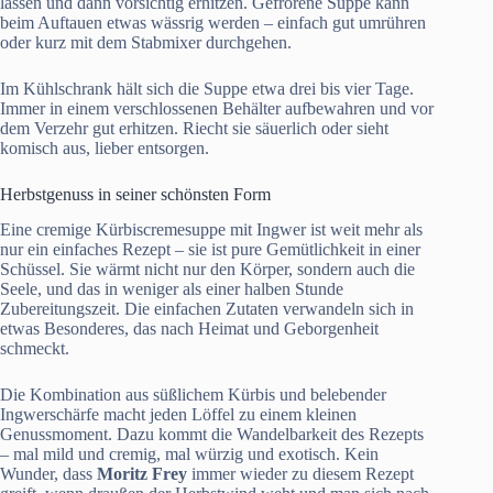
lassen und dann vorsichtig erhitzen. Gefrorene Suppe kann
beim Auftauen etwas wässrig werden – einfach gut umrühren
oder kurz mit dem Stabmixer durchgehen.
Im Kühlschrank hält sich die Suppe etwa drei bis vier Tage.
Immer in einem verschlossenen Behälter aufbewahren und vor
dem Verzehr gut erhitzen. Riecht sie säuerlich oder sieht
komisch aus, lieber entsorgen.
Herbstgenuss in seiner schönsten Form
Eine cremige Kürbiscremesuppe mit Ingwer ist weit mehr als
nur ein einfaches Rezept – sie ist pure Gemütlichkeit in einer
Schüssel. Sie wärmt nicht nur den Körper, sondern auch die
Seele, und das in weniger als einer halben Stunde
Zubereitungszeit. Die einfachen Zutaten verwandeln sich in
etwas Besonderes, das nach Heimat und Geborgenheit
schmeckt.
Die Kombination aus süßlichem Kürbis und belebender
Ingwerschärfe macht jeden Löffel zu einem kleinen
Genussmoment. Dazu kommt die Wandelbarkeit des Rezepts
– mal mild und cremig, mal würzig und exotisch. Kein
Wunder, dass
Moritz Frey
immer wieder zu diesem Rezept