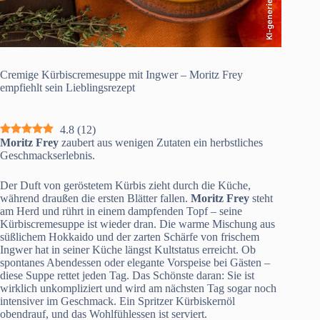
KI-generiert
Cremige Kürbiscremesuppe mit Ingwer – Moritz Frey
empfiehlt sein Lieblingsrezept
4.8
(
12
)
Moritz Frey
zaubert aus wenigen Zutaten ein herbstliches
Geschmackserlebnis.
Der Duft von geröstetem Kürbis zieht durch die Küche,
während draußen die ersten Blätter fallen.
Moritz Frey
steht
am Herd und rührt in einem dampfenden Topf – seine
Kürbiscremesuppe ist wieder dran. Die warme Mischung aus
süßlichem Hokkaido und der zarten Schärfe von frischem
Ingwer hat in seiner Küche längst Kultstatus erreicht. Ob
spontanes Abendessen oder elegante Vorspeise bei Gästen –
diese Suppe rettet jeden Tag. Das Schönste daran: Sie ist
wirklich unkompliziert und wird am nächsten Tag sogar noch
intensiver im Geschmack. Ein Spritzer Kürbiskernöl
obendrauf, und das Wohlfühlessen ist serviert.