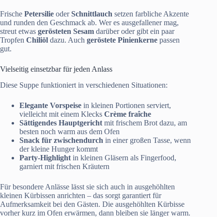
Frische
Petersilie
oder
Schnittlauch
setzen farbliche Akzente
und runden den Geschmack ab. Wer es ausgefallener mag,
streut etwas
gerösteten Sesam
darüber oder gibt ein paar
Tropfen
Chiliöl
dazu. Auch
geröstete Pinienkerne
passen
gut.
Vielseitig einsetzbar für jeden Anlass
Diese Suppe funktioniert in verschiedenen Situationen:
Elegante Vorspeise
in kleinen Portionen serviert,
vielleicht mit einem Klecks
Crème fraîche
Sättigendes Hauptgericht
mit frischem Brot dazu, am
besten noch warm aus dem Ofen
Snack für zwischendurch
in einer großen Tasse, wenn
der kleine Hunger kommt
Party-Highlight
in kleinen Gläsern als Fingerfood,
garniert mit frischen Kräutern
Für besondere Anlässe lässt sie sich auch in ausgehöhlten
kleinen Kürbissen anrichten – das sorgt garantiert für
Aufmerksamkeit bei den Gästen. Die ausgehöhlten Kürbisse
vorher kurz im Ofen erwärmen, dann bleiben sie länger warm.